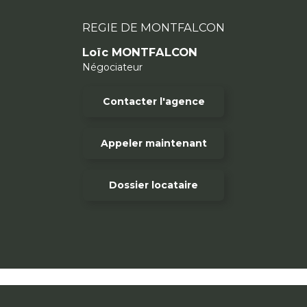
REGIE DE MONTFALCON
Loïc MONTFALCON
Négociateur
Contacter l'agence
Appeler maintenant
Dossier locataire
Imprimer
Ajouter
Envoyer
l'offre
à ma
à un
sélection
ami