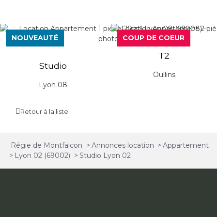
NOUVEAUTÉ
COUP DE COEUR
T2
Studio
Oullins
Lyon 08
Retour à la liste
Régie de Montfalcon
>
Annonces location
>
Appartement
>
Lyon 02 (69002)
>
Studio Lyon 02