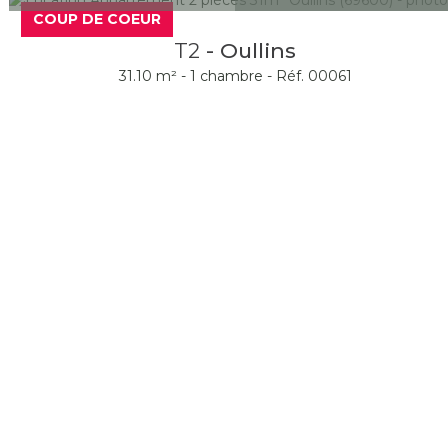
COUP DE COEUR
T2
- Oullins
31.10 m² -
1 chambre -
Réf. 00061