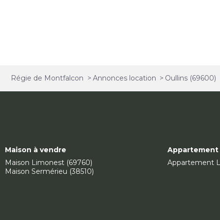
Régie de Montfalcon
>
Annonces location
>
Oullins (69600)
Maison à vendre
Appartement 
Maison Limonest (69760)
Appartement L
Maison Sermérieu (38510)