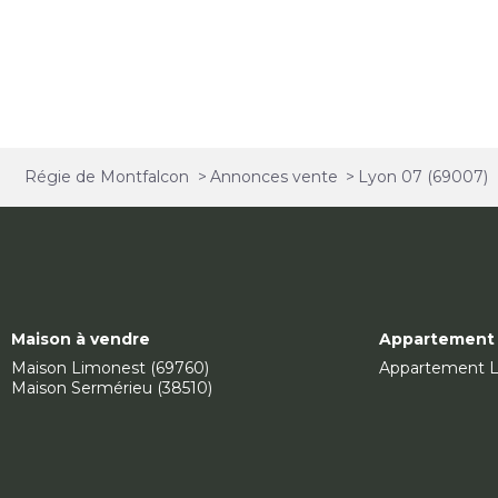
Régie de Montfalcon
>
Annonces vente
>
Lyon 07 (69007)
Maison à vendre
Appartement 
Maison Limonest (69760)
Appartement L
Maison Sermérieu (38510)